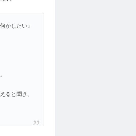
に何かしたい』
り。
らえると聞き、