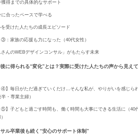
案件獲得までの具体的なサポート
自分に合ったペースで学べる
ルを受けた人たちの成長エピソード
ミ③：家族の応援も力になった（40代女性）
んさんのWEBデザインコンサル」がもたらす未来
後に得られる“変化”とは？実際に受けた人たちの声から見え
ミ④】毎日がただ過ぎていくだけ…そんな私が、やりがいを感じら
後半・専業主婦）
ミ⑤】子どもと過ごす時間も、働く時間も大事にできる生活に（40
婦）
サル卒業後も続く“安心のサポート体制”