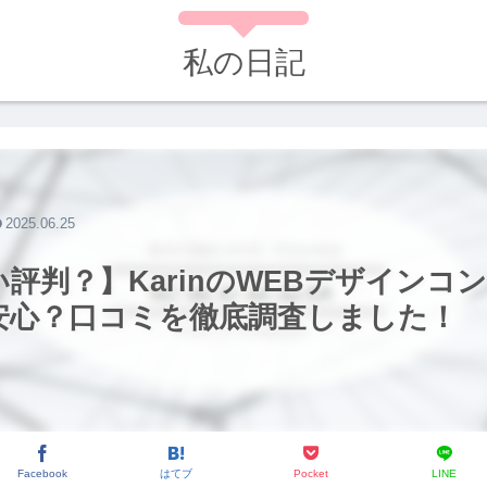
私の日記
2025.06.25
評判？】KarinのWEBデザインコ
安心？口コミを徹底調査しました！
Facebook
はてブ
Pocket
LINE