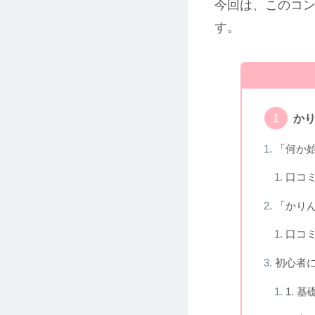
今回は、このコ
す。
か
「何か
口コ
「かり
口コ
初心者
1. 