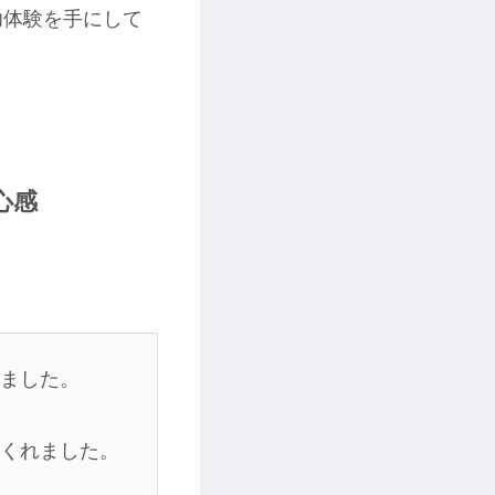
功体験を手にして
心感
いました。
てくれました。