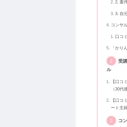
2. 
3. 
コンサ
口コ
「かり
受講
ル
【口コ
（30代
【口コ
ート主
コン