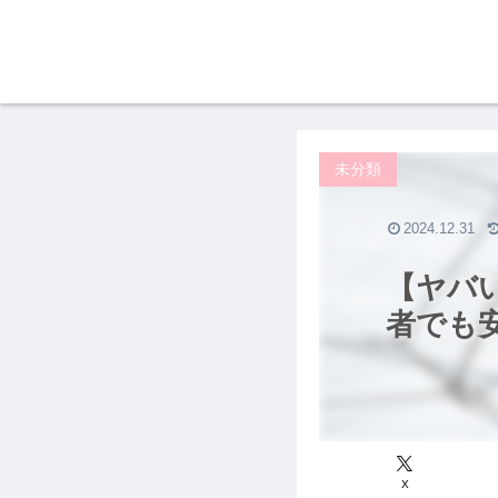
未分類
2024.12.31
【ヤバい
者でも
X